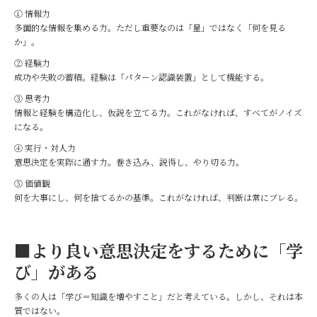
① 情報力
多面的な情報を集める力。ただし重要なのは「量」ではなく「何を見る
か」。
② 経験力
成功や失敗の蓄積。経験は「パターン認識装置」として機能する。
③ 思考力
情報と経験を構造化し、仮説を立てる力。これがなければ、すべてがノイズ
になる。
④ 実行・対人力
意思決定を実際に通す力。巻き込み、説得し、やり切る力。
⑤ 価値観
何を大事にし、何を捨てるかの基準。これがなければ、判断は常にブレる。
■より良い意思決定をするために「学
び」がある
多くの人は「学び＝知識を増やすこと」だと考えている。しかし、それは本
質ではない。