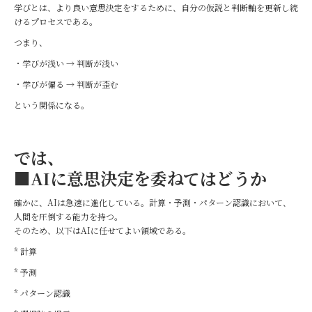
学びとは、より良い意思決定をするために、自分の仮説と判断軸を更新し続
けるプロセスである。
つまり、
・学びが浅い → 判断が浅い
・学びが偏る → 判断が歪む
という関係になる。
では、
■AIに意思決定を委ねてはどうか
確かに、AIは急速に進化している。計算・予測・パターン認識において、
人間を圧倒する能力を持つ。
そのため、以下はAIに任せてよい領域である。
* 計算
* 予測
* パターン認識