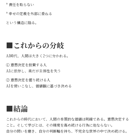
* 責任を取らない
* 幸せの定義を外部に委ねる
という構造に陥る。
■これからの分岐
AI時代、人間は大きく2つに分かれる。
① 意思決定を放棄する人
AIに依存し、楽だが主体性を失う
② 意思決定を握り続ける人
AIを使いこなし、価値観に基づき決める
■結論
これからの時代において、人間の本質的な価値は明確である。意思決定する
こと。そして学びとは、その精度を高め続ける行為に他ならない。
自分の問いを磨き、自分の判断軸を持ち、不完全な世界の中で決め続ける。