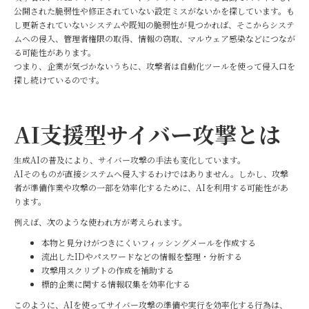
公開された脆弱性や修正されていない設定ミスがないかを探しています。も
し更新されていないシステムや既知の脆弱性が見つかれば、そこからシステ
ムへの侵入、管理者権限の取得、情報の窃取、マルウェア感染などにつなが
る可能性があります。
つまり、企業が気づかないうちに、攻撃者は自動化ツールを使って侵入口を
探し続けているのです。
AI支援型サイバー攻撃とは
生成AIの普及により、サイバー攻撃の手法も変化しています。
AIそのものが直接システムへ侵入するわけではありません。しかし、攻撃
者が準備作業や攻撃の一部を効率化するために、AIを利用する可能性があ
ります。
例えば、次のような使われ方が考えられます。
本物と見分けがつきにくいフィッシングメールを作成する
流出したIDやパスワードなどの情報を整理・分析する
攻撃用スクリプトの作成を補助する
標的企業に関する情報収集を効率化する
このように、AIを使ってサイバー攻撃の準備や実行を効率化する行為は、