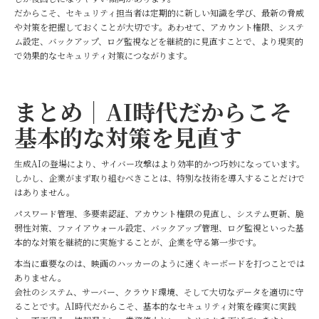
だからこそ、セキュリティ担当者は定期的に新しい知識を学び、最新の脅威
や対策を把握しておくことが大切です。あわせて、アカウント権限、システ
ム設定、バックアップ、ログ監視などを継続的に見直すことで、より現実的
で効果的なセキュリティ対策につながります。
まとめ｜AI時代だからこそ
基本的な対策を見直す
生成AIの登場により、サイバー攻撃はより効率的かつ巧妙になっています。
しかし、企業がまず取り組むべきことは、特別な技術を導入することだけで
はありません。
パスワード管理、多要素認証、アカウント権限の見直し、システム更新、脆
弱性対策、ファイアウォール設定、バックアップ管理、ログ監視といった基
本的な対策を継続的に実施することが、企業を守る第一歩です。
本当に重要なのは、映画のハッカーのように速くキーボードを打つことでは
ありません。
会社のシステム、サーバー、クラウド環境、そして大切なデータを適切に守
ることです。AI時代だからこそ、基本的なセキュリティ対策を確実に実践