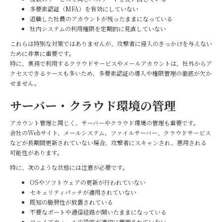
多要素認証（MFA）を有効にしていない
退職した社員のアカウントが残ったままになっている
社内システムの利用権限を定期的に見直していない
これらは特別な対策ではありませんが、攻撃者に侵入のきっかけを与えない
ために非常に重要です。
特に、業務で利用するクラウドサービスやメールアカウントは、社外からア
クセスできるケースも多いため、多要素認証の導入や権限管理の徹底が欠か
せません。
サーバー・クラウド環境の管理
アカウント管理と同じく、サーバーやクラウド環境の管理も重要です。
会社のWebサイト、メールシステム、ファイルサーバー、クラウドサービス
などが長期間更新されていない場合、攻撃者にスキャンされ、悪用される
可能性があります。
特に、次のような状態には注意が必要です。
OSやソフトウェアの更新が行われていない
セキュリティパッチが適用されていない
既知の脆弱性が放置されている
不要なポートや通信経路が開いたままになっている
ファイアウォールの設定が適切に管理されていない