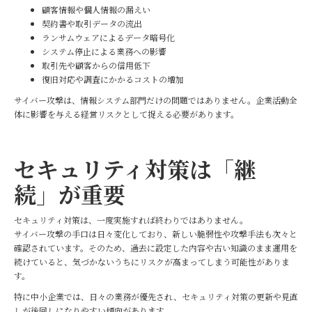
顧客情報や個人情報の漏えい
契約書や取引データの流出
ランサムウェアによるデータ暗号化
システム停止による業務への影響
取引先や顧客からの信用低下
復旧対応や調査にかかるコストの増加
サイバー攻撃は、情報システム部門だけの問題ではありません。企業活動全
体に影響を与える経営リスクとして捉える必要があります。
セキュリティ対策は「継
続」が重要
セキュリティ対策は、一度実施すれば終わりではありません。
サイバー攻撃の手口は日々変化しており、新しい脆弱性や攻撃手法も次々と
確認されています。そのため、過去に設定した内容や古い知識のまま運用を
続けていると、気づかないうちにリスクが高まってしまう可能性がありま
す。
特に中小企業では、日々の業務が優先され、セキュリティ対策の更新や見直
しが後回しになりやすい傾向があります。