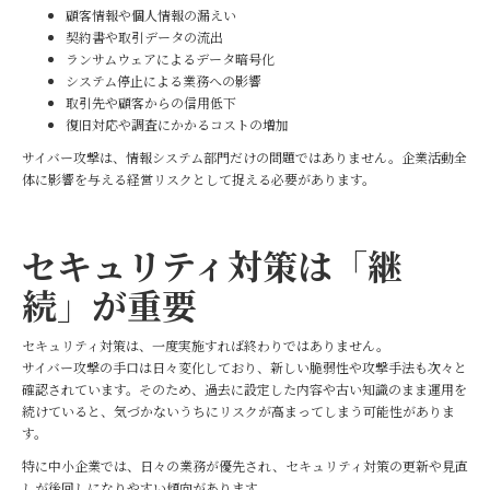
顧客情報や個人情報の漏えい
契約書や取引データの流出
ランサムウェアによるデータ暗号化
システム停止による業務への影響
取引先や顧客からの信用低下
復旧対応や調査にかかるコストの増加
サイバー攻撃は、情報システム部門だけの問題ではありません。企業活動全
体に影響を与える経営リスクとして捉える必要があります。
セキュリティ対策は「継
続」が重要
セキュリティ対策は、一度実施すれば終わりではありません。
サイバー攻撃の手口は日々変化しており、新しい脆弱性や攻撃手法も次々と
確認されています。そのため、過去に設定した内容や古い知識のまま運用を
続けていると、気づかないうちにリスクが高まってしまう可能性がありま
す。
特に中小企業では、日々の業務が優先され、セキュリティ対策の更新や見直
しが後回しになりやすい傾向があります。