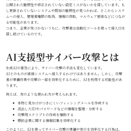
公開された脆弱性や修正されていない設定ミスがないかを探しています。も
し更新されていないシステムや既知の脆弱性が見つかれば、そこからシステ
ムへの侵入、管理者権限の取得、情報の窃取、マルウェア感染などにつなが
る可能性があります。
つまり、企業が気づかないうちに、攻撃者は自動化ツールを使って侵入口を
探し続けているのです。
AI支援型サイバー攻撃とは
生成AIの普及により、サイバー攻撃の手法も変化しています。
AIそのものが直接システムへ侵入するわけではありません。しかし、攻撃
者が準備作業や攻撃の一部を効率化するために、AIを利用する可能性があ
ります。
例えば、次のような使われ方が考えられます。
本物と見分けがつきにくいフィッシングメールを作成する
流出したIDやパスワードなどの情報を整理・分析する
攻撃用スクリプトの作成を補助する
標的企業に関する情報収集を効率化する
このように、AIを使ってサイバー攻撃の準備や実行を効率化する行為は、