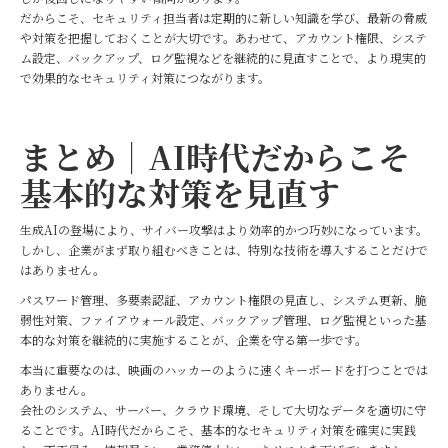
だからこそ、セキュリティ担当者は定期的に新しい知識を学び、最新の脅威
や対策を把握しておくことが大切です。あわせて、アカウント権限、システ
ム設定、バックアップ、ログ監視などを継続的に見直すことで、より現実的
で効果的なセキュリティ対策につながります。
まとめ｜AI時代だからこそ
基本的な対策を見直す
生成AIの登場により、サイバー攻撃はより効率的かつ巧妙になっています。
しかし、企業がまず取り組むべきことは、特別な技術を導入することだけで
はありません。
パスワード管理、多要素認証、アカウント権限の見直し、システム更新、脆
弱性対策、ファイアウォール設定、バックアップ管理、ログ監視といった基
本的な対策を継続的に実施することが、企業を守る第一歩です。
本当に重要なのは、映画のハッカーのように速くキーボードを打つことでは
ありません。
会社のシステム、サーバー、クラウド環境、そして大切なデータを適切に守
ることです。AI時代だからこそ、基本的なセキュリティ対策を確実に実践