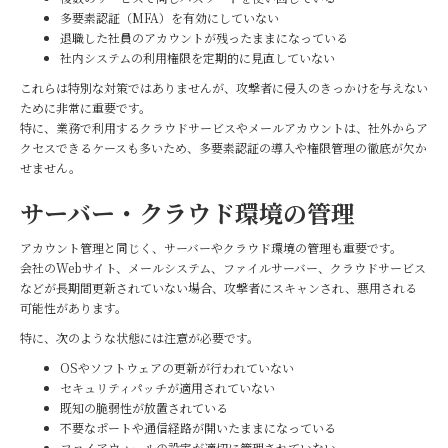
多要素認証（MFA）を有効にしていない
退職した社員のアカウントが残ったままになっている
社内システムの利用権限を定期的に見直していない
これらは特別な対策ではありませんが、攻撃者に侵入のきっかけを与えない
ために非常に重要です。
特に、業務で利用するクラウドサービスやメールアカウントは、社外からア
クセスできるケースも多いため、多要素認証の導入や権限管理の徹底が欠か
せません。
サーバー・クラウド環境の管理
アカウント管理と同じく、サーバーやクラウド環境の管理も重要です。
会社のWebサイト、メールシステム、ファイルサーバー、クラウドサービス
などが長期間更新されていない場合、攻撃者にスキャンされ、悪用される
可能性があります。
特に、次のような状態には注意が必要です。
OSやソフトウェアの更新が行われていない
セキュリティパッチが適用されていない
既知の脆弱性が放置されている
不要なポートや通信経路が開いたままになっている
ファイアウォールの設定が適切に管理されていない