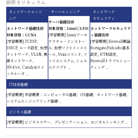
研修カリキュラム
ネットワークエンジ
サーバエンジニア
ネットワーク
ニア
セキュリティ
サーバ基礎技術
ネットワーク基礎技術
対象資格：LinuC/LPIC
ネットワークセキュリテ
対象資格：CCNA
[学習概要] Linuxアーキ
ィ基礎技術
[学習概要] TCP/IP,
テクチャ・インストー
[学習概要] Firewall概論,
DHCP, ルータ設定, 仮想
ル, 仮想ソフトインスト
Fortigate/Paloalto基本
ネットワーク, VLAN, 無
ール, Unixコマンド, フ
設定, UTM設定,
線ネットワーク,
ァイルシステム, シェル
Firewallトラブルシュー
IPv4/v6, Catalystスイ
スクリプト ...
ティング ...
ッチルータ ...
IT技術基礎
[学習概要] 学習概要：コンピュータの基礎、OS基礎、ネットワーク基礎、
システムエンジニアリング基礎 ...
ビジネス基礎
[学習概要] ビジネスマナー、プレゼンテーション、ロジカルシンキング ...