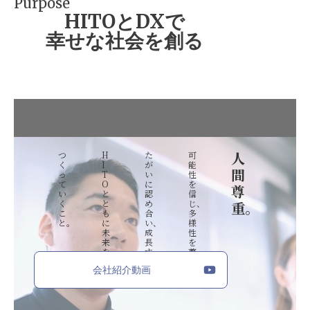
Purpose
HITOとDXで
幸せな社会を創る
人
つ
H
た
可
く
I
が
能
間
っ
T
い
性
て
O
に
を
尊
い
と
認
信
く
と
め
じ、
重。
こ
も
合
多
と。
に
い、
様
未
成
性
来
長
を
を
す
尊
る
び、
会社紹介動画
こ
と。