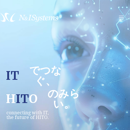
でつな
IT
ぐ、
のみら
H
IT
O
い。
connecting with IT,
the future of HITO.