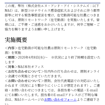
この度、弊社（株式会社エヌ・アンド・アイ・システムズ：以下
N&I）は、新型コロナウイルス感染症拡大およびそれに伴う都市
部等に対する緊急事態宣言を受け、在宅勤務可能な社員につきま
しては、原則リモートワーク（在宅勤務）を実施いたします。皆
様には、ご不便・ご迷惑をおかけいたしますが、何卒ご理解・ご
協力を賜りますようお願い申し上げます。
実施概要
＜内容＞
在宅勤務が可能な社員は原則リモートワーク（在宅勤
務）を実施
＜期間＞
2020年4月8日(水)～ ※状況により終了時期を設定いた
します
＜対象＞
N&I本社オフィス
＜お打ち合わせについて＞
社内外の打ち合わせは、原則オンライ
ン会議での実施とさせていただきます。
＜お問い合わせについて＞
原則、会社代表電話での対応はいたし
かねます（状況により繋がりにくいことが想定されます）。ご連
絡・お問い合わせにつきましては、各担当者への電話・E-mail
にてお願いいたします。担当者のE-mailアドレスがご不明な場
合は、N&Iホームページの
お問い合わせフォーム
よりご連絡下さ
い。