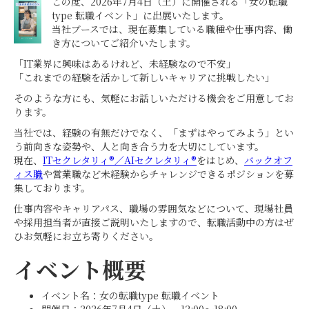
この度、2026年7月4日（土）に開催される「女の転職
type 転職イベント」に出展いたします。
当社ブースでは、現在募集している職種や仕事内容、働
き方についてご紹介いたします。
「IT業界に興味はあるけれど、未経験なので不安」
「これまでの経験を活かして新しいキャリアに挑戦したい」
そのような方にも、気軽にお話しいただける機会をご用意してお
ります。
当社では、経験の有無だけでなく、「まずはやってみよう」とい
う前向きな姿勢や、人と向き合う力を大切にしています。
現在、
ITセクレタリィ®／AIセクレタリィ®
をはじめ、
バックオフ
ィス職
や営業職など未経験からチャレンジできるポジションを募
集しております。
仕事内容やキャリアパス、職場の雰囲気などについて、現場社員
や採用担当者が直接ご説明いたしますので、転職活動中の方はぜ
ひお気軽にお立ち寄りください。
イベント概要
イベント名：女の転職type 転職イベント