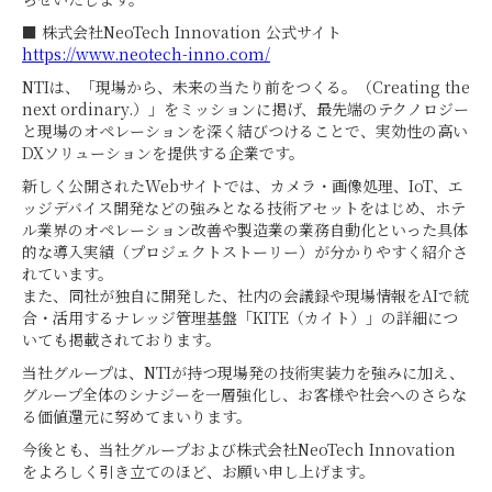
■ 株式会社NeoTech Innovation 公式サイト
https://www.neotech-inno.com/
NTIは、「現場から、未来の当たり前をつくる。（Creating the
next ordinary.）」をミッションに掲げ、最先端のテクノロジー
と現場のオペレーションを深く結びつけることで、実効性の高い
DXソリューションを提供する企業です。
新しく公開されたWebサイトでは、カメラ・画像処理、IoT、エ
ッジデバイス開発などの強みとなる技術アセットをはじめ、ホテ
ル業界のオペレーション改善や製造業の業務自動化といった具体
的な導入実績（プロジェクトストーリー）が分かりやすく紹介さ
れています。
また、同社が独自に開発した、社内の会議録や現場情報をAIで統
合・活用するナレッジ管理基盤「KITE（カイト）」の詳細につ
いても掲載されております。
当社グループは、NTIが持つ現場発の技術実装力を強みに加え、
グループ全体のシナジーを一層強化し、お客様や社会へのさらな
る価値還元に努めてまいります。
今後とも、当社グループおよび株式会社NeoTech Innovation
をよろしく引き立てのほど、お願い申し上げます。